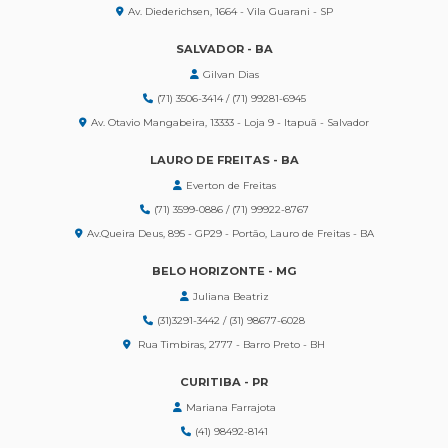
Av. Diederichsen, 1664 - Vila Guarani - SP
SALVADOR - BA
Gilvan Dias
(71) 3506-3414 / (71) 99281-6945
Av. Otavio Mangabeira, 13333 - Loja 9 - Itapuã - Salvador
LAURO DE FREITAS - BA
Everton de Freitas
(71) 3599-0886 / (71) 99922-8767
Av.Queira Deus, 895 - GP29 - Portão, Lauro de Freitas - BA
BELO HORIZONTE - MG
Juliana Beatriz
(31)3291-3442 / (31) 98677-6028
Rua Timbiras, 2777 - Barro Preto - BH
CURITIBA - PR
Mariana Farrajota
(41) 98492-8141