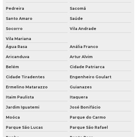
Comprar gelo seco para jateamento
Pedreira
Sacomã
Santo Amaro
Saúde
Distribuidor de gelo seco
Socorro
Vila Andrade
Distribuidor de gelo seco em BH
Vila Mariana
Distribuidor de gelo seco em Campo Grande
Água Rasa
Anália Franco
Aricanduva
Artur Alvim
Distribuidor de gelo seco em curitiba
Belém
Cidade Patriarca
Distribuidor de gelo seco em nuggets
Cidade Tiradentes
Engenheiro Goulart
Distribuidor de gelo seco em Salvador
Ermelino Matarazzo
Guianazes
Distribuidor de gelo seco em São Paulo
Itaim Paulista
Itaquera
Jardim Iguatemi
José Bonifácio
Distribuidor de gelo seco para jateamento
Moóca
Parque do Carmo
Distribuidor de gelo seco perto de mim
Parque São Lucas
Parque São Rafael
Distribuidora de gelo seco em BH