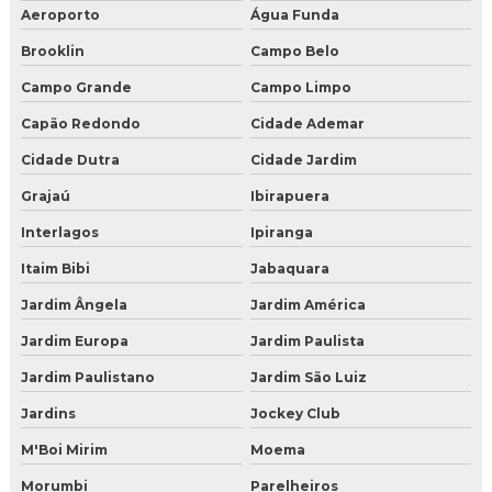
Gelo seco onde encontrar
Aeroporto
Água Funda
Brooklin
Campo Belo
Gelo seco preço onde comprar
Campo Grande
Campo Limpo
Gelo seco valor
Capão Redondo
Cidade Ademar
Onde comprar gelo seco para drinks
Cidade Dutra
Cidade Jardim
Onde encontrar gelo seco
Grajaú
Ibirapuera
Interlagos
Ipiranga
Onde vende gelo seco
Itaim Bibi
Jabaquara
Valor de gelo seco
Jardim Ângela
Jardim América
Venda de gelo seco em sao paulo
Jardim Europa
Jardim Paulista
Gelo seco para comprar
Jardim Paulistano
Jardim São Luiz
Jardins
Jockey Club
Onde encontrar gelo seco e quanto custa
M'Boi Mirim
Moema
Vender gelo seco
Morumbi
Parelheiros