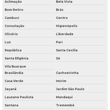
Aclimação
Bela Vista
Empresa de gelo seco
Bom Retiro
Brás
Gelo seco
Cambuci
Centro
Gelo seco a venda
Consolação
Higienópolis
Glicério
Liberdade
Gelo seco comprar sp
Luz
Pari
Onde encontrar gelo seco em sp
República
Santa Cecília
Gelo seco sp
Santa Efigênia
Sé
Vila Buarque
Gelo seco onde vende
Brasilândia
Cachoeirinha
Gelo seco onde comprar sp
Casa Verde
Imirim
Loja de gelo seco
Jaçanã
Jardim São Paulo
Lauzane Paulista
Mandaqui
Comprar gelo seco
Santana
Tremembé
Comprar gelo seco online