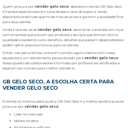
Quem procura por
vender gelo seco
, descobre o site da GB Gelo Seco.
Empresa especializada em caixa de eps e caixa de isopor à venda,
disponibilizando tudo que há de mais atual para garantir a qualidade final
para seus clientes.
Ainda tratando-se de
vender gelo seco
, deve-se ter a exatidão em orçar
com empresas que prezam por produtos e serviços que tenham ótima
qualidade e excelente custo-benefício, detalhes que passam despercebidos e
podem gerar prejuízos futuros para os clientes.
Então, não perca tempo, entre em contato agora mesmo com nossa
equipe para um atendimento personalizado para
vender gelo seco
.
Nosso quadro de colaboradores é formado por profissionais certificados e
esperam seu contato para melhor atendê-lo.
GB GELO SECO, A ESCOLHA CERTA PARA
VENDER GELO SECO
Entenda os motivos pelos quais a GB Gelo Seco é a melhor escolha quando
procurar por
vender gelo seco
:
líder no mercado
idônea no setor
altamente qualificada