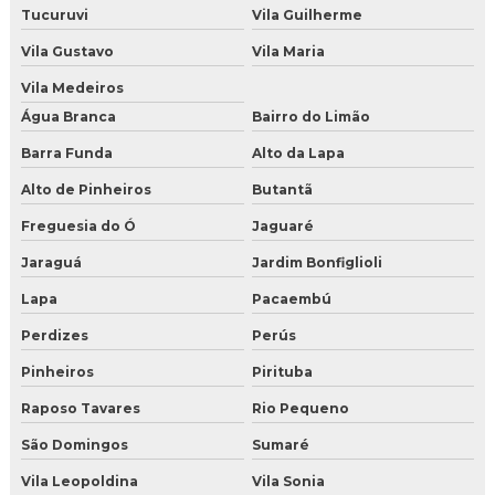
Tucuruvi
Vila Guilherme
Comprar gelo seco para drinks
Vila Gustavo
Vila Maria
Comprar gelo seco para festas
Vila Medeiros
Água Branca
Bairro do Limão
Comprar gelo seco sao paulo
Barra Funda
Alto da Lapa
Comprar gelo seco sp
Alto de Pinheiros
Butantã
Distribuidor de gelo seco
Freguesia do Ó
Jaguaré
Jaraguá
Jardim Bonfiglioli
Fabrica de gelo seco em sao paulo
Lapa
Pacaembú
Gelo seco comprar preço
Perdizes
Perús
Gelo seco onde comprar
Pinheiros
Pirituba
Gelo seco onde comprar sp zona oeste
Raposo Tavares
Rio Pequeno
São Domingos
Sumaré
Gelo seco onde comprar sp zona sul
Vila Leopoldina
Vila Sonia