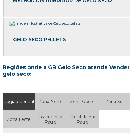
MELHOR DISTRIBUIDOR DE GELO SECO
Gelo seco quanto custa
Gelo seco rice
Onde comprar gelo seco
Onde comprar gelo seco em sp
GELO SECO PELLETS
Onde comprar gelo seco preço
Quanto custa gelo seco em sp
Regiões onde a GB Gelo Seco atende Vender
gelo seco:
Venda de gelo seco
Venda de gelo seco em sp
Região Central
Zona Norte
Zona Oeste
Zona Sul
Gelo seco em cubos
Gelo seco para drinks preço
Grande São
Litoral de São
Zona Leste
Paulo
Paulo
Distribuidora de gelo seco