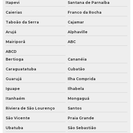
Gelo seco nuggets para alimentos
Itapevi
Santana de Parnaíba
Caierias
Franco da Rocha
Gelo seco onde comprar preço
Taboão da Serra
Cajamar
Gelo seco para drink
Arujá
Alphaville
Gelo seco para drinks comprar
Mairiporã
ABC
Gelo seco para festa
ABCD
Bertioga
Cananéia
Gelo seco para laboratório
Caraguatatuba
Cubatão
Gelo seco para transporte de produtos perecíveis
Guarujá
Ilha Comprida
Iguape
Ilhabela
Gelo seco pellets
Itanhaém
Mongaguá
Melhor distribuidor de gelo seco
Riviera de São Lourenço
Santos
Venda de gelo seco perto de mim
São Vicente
Praia Grande
Ubatuba
São Sebastião