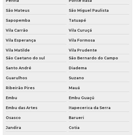
Penha
Ponte Rasa
Empresa de gelo seco em nuggets
São Mateus
São Miguel Paulista
Sapopemba
Tatuapé
Empresa de gelo seco em São Paulo
Vila Carrão
Vila Curuçá
Fabricante de gelo seco perto de mim
Vila Esperança
Vila Formosa
Fornecedor de gelo seco em nuggets
Vila Matilde
Vila Prudente
São Caetano do sul
São Bernardo do Campo
Fornecedor de gelo seco em Salvador
Santo André
Diadema
Gelo seco atacado
Guarulhos
Suzano
Gelo seco em BH
Ribeirão Pires
Mauá
Embu
Embu Guaçú
Gelo seco em fortaleza
Embu das Artes
Itapecerica da Serra
Gelo seco em Salvador
Osasco
Barueri
Gelo seco em São Paulo
Jandira
Cotia