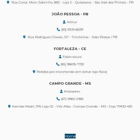
Rua Const. Moro Sobrinho, 883 - Loja 2 - Quissisana - São José dos Pinhais - PR
JOÃO PESSOA - PB
Arthur
(83) 9109-6699
Rua Rodrigues Chaves, 121 - Trincheiras - João Pessoa / PB
FORTALEZA - CE
Fabio souza
(85) 98695-7192
Pedidos por encomenda (em breve loja física)
CAMPO GRANDE - MS
Kristopher
(67) 9960-2985
Avenida Madri, 376 Loja 02 - Vila Alba - Campo Grande - MS - Cep: 79100-430
Home