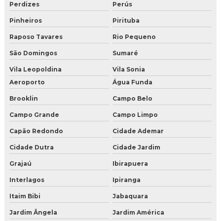
Perdizes
Perús
Gelo seco onde comprar
Pinheiros
Pirituba
Gelo seco onde comprar sp zona oeste
Raposo Tavares
Rio Pequeno
Gelo seco onde comprar sp zona sul
São Domingos
Sumaré
Gelo seco onde encontrar
Vila Leopoldina
Vila Sonia
Aeroporto
Água Funda
Gelo seco preço onde comprar
Brooklin
Campo Belo
Gelo seco valor
Campo Grande
Campo Limpo
Onde comprar gelo seco para drinks
Capão Redondo
Cidade Ademar
Cidade Dutra
Cidade Jardim
Onde encontrar gelo seco
Grajaú
Ibirapuera
Onde vende gelo seco
Interlagos
Ipiranga
Valor de gelo seco
Itaim Bibi
Jabaquara
Jardim Ângela
Jardim América
Venda de gelo seco em sao paulo