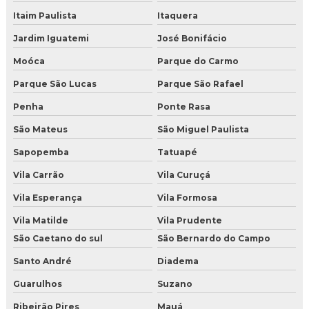
Distribuidor de gelo seco em São Paulo
Itaim Paulista
Itaquera
Distribuidor de gelo seco para jateamento
Jardim Iguatemi
José Bonifácio
Distribuidor de gelo seco perto de mim
Moóca
Parque do Carmo
Parque São Lucas
Parque São Rafael
Distribuidora de gelo seco em BH
Penha
Ponte Rasa
Empresa de gelo seco em nuggets
São Mateus
São Miguel Paulista
Empresa de gelo seco em São Paulo
Sapopemba
Tatuapé
Fabricante de gelo seco perto de mim
Vila Carrão
Vila Curuçá
Vila Esperança
Vila Formosa
Fornecedor de gelo seco em nuggets
Vila Matilde
Vila Prudente
Fornecedor de gelo seco em Salvador
São Caetano do sul
São Bernardo do Campo
Gelo seco atacado
Santo André
Diadema
Guarulhos
Suzano
Gelo seco em BH
Ribeirão Pires
Mauá