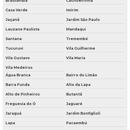
Gelo seco onde comprar sp
Brasilândia
Cachoeirinha
Casa Verde
Imirim
Loja de gelo seco
Jaçanã
Jardim São Paulo
Comprar gelo seco
Lauzane Paulista
Mandaqui
Comprar gelo seco online
Santana
Tremembé
Tucuruvi
Vila Guilherme
Comprar gelo seco para drinks
Vila Gustavo
Vila Maria
Comprar gelo seco para festas
Vila Medeiros
Comprar gelo seco sao paulo
Água Branca
Bairro do Limão
Barra Funda
Alto da Lapa
Comprar gelo seco sp
Alto de Pinheiros
Butantã
Distribuidor de gelo seco
Freguesia do Ó
Jaguaré
Fabrica de gelo seco em sao paulo
Jaraguá
Jardim Bonfiglioli
Gelo seco comprar preço
Lapa
Pacaembú