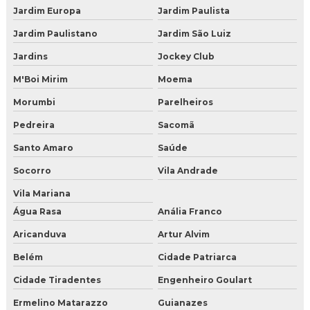
Jardim Europa
Jardim Paulista
Gelo seco para comprar
Jardim Paulistano
Jardim São Luiz
Onde encontrar gelo seco e quanto custa
Jardins
Jockey Club
Vender gelo seco
M'Boi Mirim
Moema
Morumbi
Parelheiros
Comprar gelo seco para jateamento
Pedreira
Sacomã
Distribuidor de gelo seco
Santo Amaro
Saúde
Distribuidor de gelo seco em BH
Socorro
Vila Andrade
Distribuidor de gelo seco em Campo Grande
Vila Mariana
Água Rasa
Anália Franco
Distribuidor de gelo seco em curitiba
Aricanduva
Artur Alvim
Distribuidor de gelo seco em nuggets
Belém
Cidade Patriarca
Cidade Tiradentes
Engenheiro Goulart
Distribuidor de gelo seco em Salvador
Ermelino Matarazzo
Guianazes