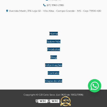
(67) 9960-2985
Avenida Madri, 376 Loja 02 - Vila Alba - Campo Grande - MS - Cep: 79100-430
Home
Sobre Nós
Produtos
Blog
Informações
Contato
Mapa do site
Copyright © GB Gelo Seco. (Lei 9610 de 19/02/1998)
W3C
W3C