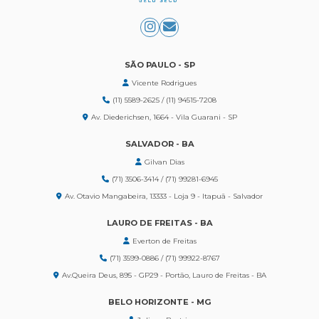
SÃO PAULO - SP
Vicente Rodrigues
(11) 5589-2625 / (11) 94515-7208
Av. Diederichsen, 1664 - Vila Guarani - SP
SALVADOR - BA
Gilvan Dias
(71) 3506-3414 / (71) 99281-6945
Av. Otavio Mangabeira, 13333 - Loja 9 - Itapuã - Salvador
LAURO DE FREITAS - BA
Everton de Freitas
(71) 3599-0886 / (71) 99922-8767
Av.Queira Deus, 895 - GP29 - Portão, Lauro de Freitas - BA
BELO HORIZONTE - MG