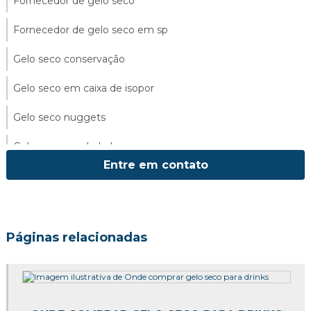
Fornecedor de gelo seco
Fornecedor de gelo seco em sp
Gelo seco conservação
Gelo seco em caixa de isopor
Gelo seco nuggets
Gelo seco para balada
Entre em contato
Gelo seco para conservar alimentos
Gelo seco para drinks
Gelo seco para eventos
Páginas relacionadas
Gelo seco para jateamento
Gelo seco para transporte