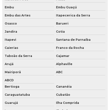
Gelo seco em fortaleza
Embu
Embu Guaçú
Gelo seco em Salvador
Embu das Artes
Itapecerica da Serra
Osasco
Barueri
Gelo seco em São Paulo
Jandira
Cotia
Gelo seco nuggets para alimentos
Itapevi
Santana de Parnaíba
Gelo seco onde comprar preço
Caierias
Franco da Rocha
Gelo seco para drink
Taboão da Serra
Cajamar
Arujá
Alphaville
Gelo seco para drinks comprar
Mairiporã
ABC
Gelo seco para festa
ABCD
Gelo seco para laboratório
Bertioga
Cananéia
Caraguatatuba
Cubatão
Gelo seco para transporte de produtos perecíveis
Guarujá
Ilha Comprida
Gelo seco pellets