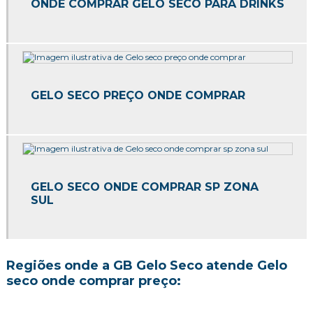
ONDE COMPRAR GELO SECO PARA DRINKS
Gelo seco para transporte de alimentos
Gelo seco preço
Gelo seco preço sp
GELO SECO PREÇO ONDE COMPRAR
Gelo seco quanto custa
Gelo seco rice
Onde comprar gelo seco
Onde comprar gelo seco em sp
GELO SECO ONDE COMPRAR SP ZONA
SUL
Onde comprar gelo seco preço
Quanto custa gelo seco em sp
Regiões onde a GB Gelo Seco atende Gelo
Venda de gelo seco
seco onde comprar preço:
Venda de gelo seco em sp