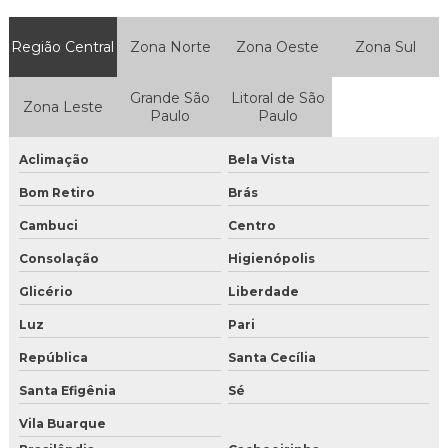
Gelo seco em cubos
Região Central
Zona Norte
Zona Oeste
Zona Sul
Gelo seco para drinks preço
Grande São
Litoral de São
Zona Leste
Distribuidora de gelo seco
Paulo
Paulo
Empresa de gelo seco
Aclimação
Bela Vista
Bom Retiro
Brás
Gelo seco
Cambuci
Centro
Gelo seco a venda
Consolação
Higienópolis
Gelo seco comprar sp
Glicério
Liberdade
Onde encontrar gelo seco em sp
Luz
Pari
República
Santa Cecília
Gelo seco sp
Santa Efigênia
Sé
Gelo seco onde vende
Vila Buarque