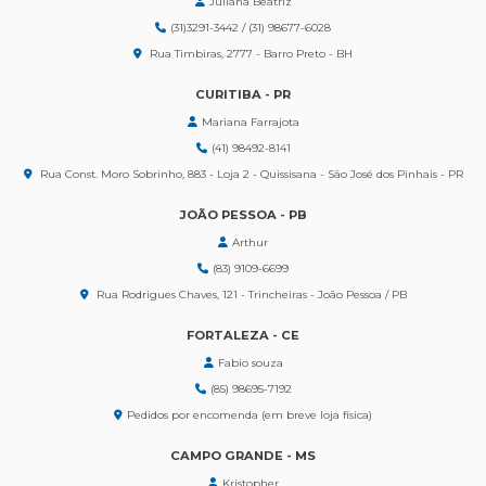
Juliana Beatriz
(31)3291-3442 / (31) 98677-6028
Rua Timbiras, 2777 - Barro Preto - BH
CURITIBA - PR
Mariana Farrajota
(41) 98492-8141
Rua Const. Moro Sobrinho, 883 - Loja 2 - Quissisana - São José dos Pinhais - PR
JOÃO PESSOA - PB
Arthur
(83) 9109-6699
Rua Rodrigues Chaves, 121 - Trincheiras - João Pessoa / PB
FORTALEZA - CE
Fabio souza
(85) 98695-7192
Pedidos por encomenda (em breve loja física)
CAMPO GRANDE - MS
Kristopher