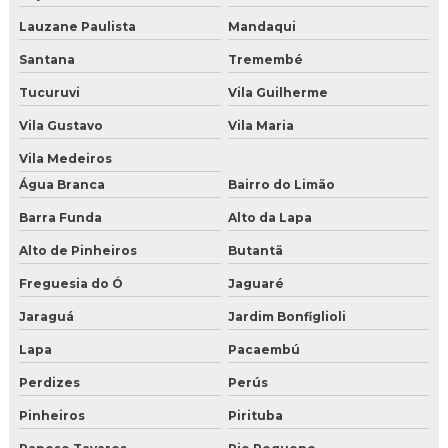
Lauzane Paulista
Mandaqui
Comprar gelo seco
Santana
Tremembé
Comprar gelo seco online
Tucuruvi
Vila Guilherme
Comprar gelo seco para drinks
Vila Gustavo
Vila Maria
Comprar gelo seco para festas
Vila Medeiros
Água Branca
Bairro do Limão
Comprar gelo seco sao paulo
Barra Funda
Alto da Lapa
Comprar gelo seco sp
Alto de Pinheiros
Butantã
Distribuidor de gelo seco
Freguesia do Ó
Jaguaré
Jaraguá
Jardim Bonfiglioli
Fabrica de gelo seco em sao paulo
Lapa
Pacaembú
Gelo seco comprar preço
Perdizes
Perús
Gelo seco onde comprar
Pinheiros
Pirituba