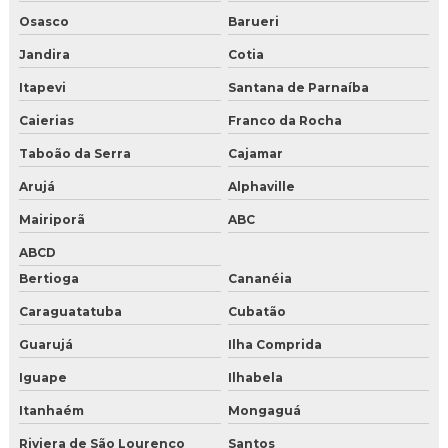
Gelo seco em Salvador
Osasco
Barueri
Gelo seco em São Paulo
Jandira
Cotia
Gelo seco nuggets para alimentos
Itapevi
Santana de Parnaíba
Caierias
Franco da Rocha
Gelo seco onde comprar preço
Taboão da Serra
Cajamar
Gelo seco para drink
Arujá
Alphaville
Gelo seco para drinks comprar
Mairiporã
ABC
Gelo seco para festa
ABCD
Bertioga
Cananéia
Gelo seco para laboratório
Caraguatatuba
Cubatão
Gelo seco para transporte de produtos perecíveis
Guarujá
Ilha Comprida
Iguape
Ilhabela
Gelo seco pellets
Itanhaém
Mongaguá
Melhor distribuidor de gelo seco
Riviera de São Lourenço
Santos