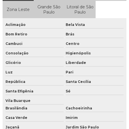
Gelo seco para drinks preço
Grande São
Litoral de São
Zona Leste
Paulo
Paulo
Distribuidora de gelo seco
Aclimação
Bela Vista
Empresa de gelo seco
Bom Retiro
Brás
Gelo seco
Cambuci
Centro
Gelo seco a venda
Consolação
Higienópolis
Glicério
Liberdade
Gelo seco comprar sp
Luz
Pari
Onde encontrar gelo seco em sp
República
Santa Cecília
Gelo seco sp
Santa Efigênia
Sé
Vila Buarque
Gelo seco onde vende
Brasilândia
Cachoeirinha
Gelo seco onde comprar sp
Casa Verde
Imirim
Loja de gelo seco
Jaçanã
Jardim São Paulo