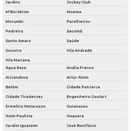
Jardins
Jockey Club
Onde encontrar gelo seco e quanto custa
M'Boi Mirim
Moema
Vender gelo seco
Morumbi
Parelheiros
Comprar gelo seco para jateamento
Pedreira
Sacomã
Santo Amaro
Saúde
Distribuidor de gelo seco
Socorro
Vila Andrade
Distribuidor de gelo seco em BH
Vila Mariana
Distribuidor de gelo seco em Campo Grande
Água Rasa
Anália Franco
Aricanduva
Artur Alvim
Distribuidor de gelo seco em curitiba
Belém
Cidade Patriarca
Distribuidor de gelo seco em nuggets
Cidade Tiradentes
Engenheiro Goulart
Distribuidor de gelo seco em Salvador
Ermelino Matarazzo
Guianazes
Distribuidor de gelo seco em São Paulo
Itaim Paulista
Itaquera
Jardim Iguatemi
José Bonifácio
Distribuidor de gelo seco para jateamento