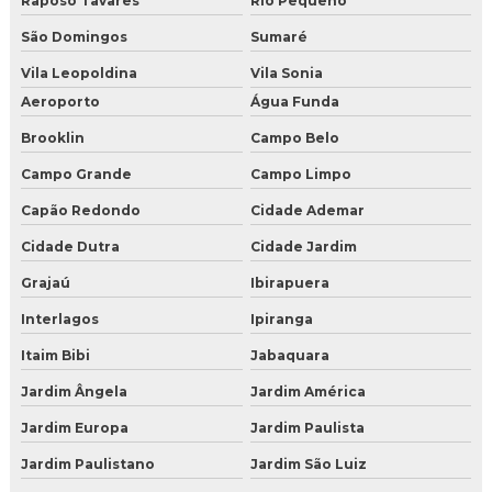
Gelo seco onde comprar sp zona oeste
Raposo Tavares
Rio Pequeno
São Domingos
Sumaré
Gelo seco onde comprar sp zona sul
Vila Leopoldina
Vila Sonia
Gelo seco onde encontrar
Aeroporto
Água Funda
Brooklin
Campo Belo
Gelo seco preço onde comprar
Campo Grande
Campo Limpo
Gelo seco valor
Capão Redondo
Cidade Ademar
Onde comprar gelo seco para drinks
Cidade Dutra
Cidade Jardim
Onde encontrar gelo seco
Grajaú
Ibirapuera
Interlagos
Ipiranga
Onde vende gelo seco
Itaim Bibi
Jabaquara
Valor de gelo seco
Jardim Ângela
Jardim América
Venda de gelo seco em sao paulo
Jardim Europa
Jardim Paulista
Gelo seco para comprar
Jardim Paulistano
Jardim São Luiz