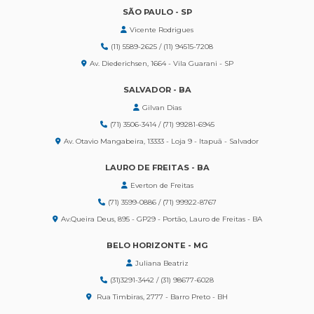
SÃO PAULO - SP
Vicente Rodrigues
(11) 5589-2625 / (11) 94515-7208
Av. Diederichsen, 1664 - Vila Guarani - SP
SALVADOR - BA
Gilvan Dias
(71) 3506-3414 / (71) 99281-6945
Av. Otavio Mangabeira, 13333 - Loja 9 - Itapuã - Salvador
LAURO DE FREITAS - BA
Everton de Freitas
(71) 3599-0886 / (71) 99922-8767
Av.Queira Deus, 895 - GP29 - Portão, Lauro de Freitas - BA
BELO HORIZONTE - MG
Juliana Beatriz
(31)3291-3442 / (31) 98677-6028
Rua Timbiras, 2777 - Barro Preto - BH