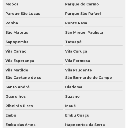
Moóca
Parque do Carmo
Distribuidor de gelo seco perto de mim
Parque São Lucas
Parque São Rafael
Distribuidora de gelo seco em BH
Penha
Ponte Rasa
Empresa de gelo seco em nuggets
São Mateus
São Miguel Paulista
Sapopemba
Tatuapé
Empresa de gelo seco em São Paulo
Vila Carrão
Vila Curuçá
Fabricante de gelo seco perto de mim
Vila Esperança
Vila Formosa
Fornecedor de gelo seco em nuggets
Vila Matilde
Vila Prudente
São Caetano do sul
São Bernardo do Campo
Fornecedor de gelo seco em Salvador
Santo André
Diadema
Gelo seco atacado
Guarulhos
Suzano
Gelo seco em BH
Ribeirão Pires
Mauá
Embu
Embu Guaçú
Gelo seco em fortaleza
Embu das Artes
Itapecerica da Serra