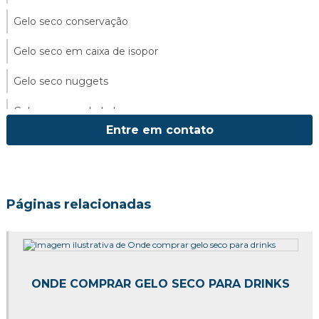
Gelo seco conservação
Gelo seco em caixa de isopor
Gelo seco nuggets
Gelo seco para balada
Entre em contato
Gelo seco para conservar alimentos
Gelo seco para drinks
Gelo seco para eventos
Páginas relacionadas
Gelo seco para jateamento
Gelo seco para transporte
ONDE COMPRAR GELO SECO PARA DRINKS
Gelo seco para transporte de alimentos