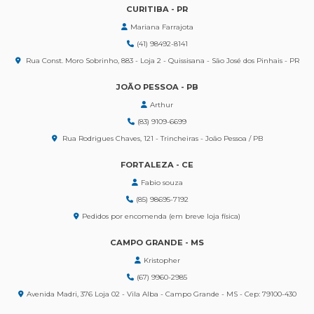
CURITIBA - PR
Mariana Farrajota
(41) 98492-8141
Rua Const. Moro Sobrinho, 883 - Loja 2 - Quissisana - São José dos Pinhais - PR
JOÃO PESSOA - PB
Arthur
(83) 9109-6699
Rua Rodrigues Chaves, 121 - Trincheiras - João Pessoa / PB
FORTALEZA - CE
Fabio souza
(85) 98695-7192
Pedidos por encomenda (em breve loja física)
CAMPO GRANDE - MS
Kristopher
(67) 9960-2985
Avenida Madri, 376 Loja 02 - Vila Alba - Campo Grande - MS - Cep: 79100-430