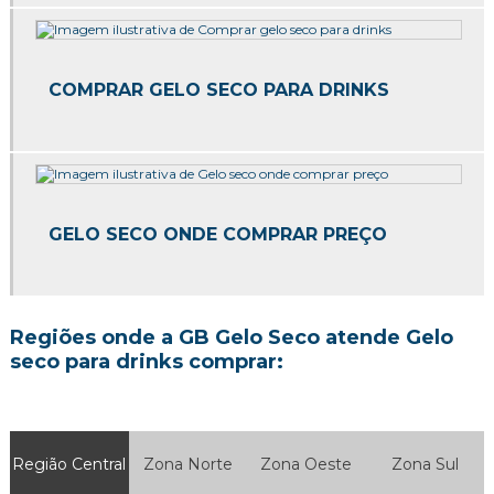
Gelo seco preço
Gelo seco preço sp
COMPRAR GELO SECO PARA DRINKS
Gelo seco quanto custa
Gelo seco rice
Onde comprar gelo seco
Onde comprar gelo seco em sp
GELO SECO ONDE COMPRAR PREÇO
Onde comprar gelo seco preço
Quanto custa gelo seco em sp
Regiões onde a GB Gelo Seco atende Gelo
seco para drinks comprar:
Venda de gelo seco
Venda de gelo seco em sp
Região Central
Zona Norte
Zona Oeste
Zona Sul
Gelo seco em cubos