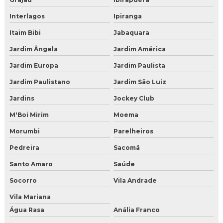
Onde vende gelo seco
Interlagos
Ipiranga
Valor de gelo seco
Itaim Bibi
Jabaquara
Jardim Ângela
Jardim América
Venda de gelo seco em sao paulo
Jardim Europa
Jardim Paulista
Gelo seco para comprar
Jardim Paulistano
Jardim São Luiz
Onde encontrar gelo seco e quanto custa
Jardins
Jockey Club
Vender gelo seco
M'Boi Mirim
Moema
Morumbi
Parelheiros
Comprar gelo seco para jateamento
Pedreira
Sacomã
Distribuidor de gelo seco
Santo Amaro
Saúde
Distribuidor de gelo seco em BH
Socorro
Vila Andrade
Distribuidor de gelo seco em Campo Grande
Vila Mariana
Água Rasa
Anália Franco
Distribuidor de gelo seco em curitiba