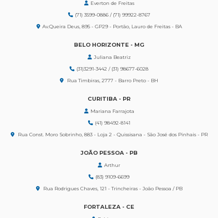
Everton de Freitas
(71) 3599-0886 / (71) 99922-8767
Av.Queira Deus, 895 - GP29 - Portão, Lauro de Freitas - BA
BELO HORIZONTE - MG
Juliana Beatriz
(31)3291-3442 / (31) 98677-6028
Rua Timbiras, 2777 - Barro Preto - BH
CURITIBA - PR
Mariana Farrajota
(41) 98492-8141
Rua Const. Moro Sobrinho, 883 - Loja 2 - Quissisana - São José dos Pinhais - PR
JOÃO PESSOA - PB
Arthur
(83) 9109-6699
Rua Rodrigues Chaves, 121 - Trincheiras - João Pessoa / PB
FORTALEZA - CE