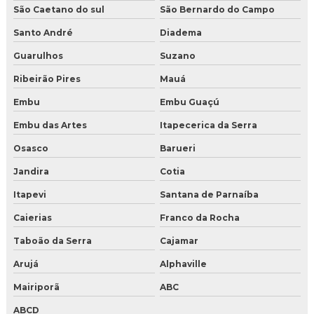
Fornecedor de gelo seco em Salvador
São Caetano do sul
São Bernardo do Campo
Gelo seco atacado
Santo André
Diadema
Guarulhos
Suzano
Gelo seco em BH
Ribeirão Pires
Mauá
Gelo seco em fortaleza
Embu
Embu Guaçú
Gelo seco em Salvador
Embu das Artes
Itapecerica da Serra
Osasco
Barueri
Gelo seco em São Paulo
Jandira
Cotia
Gelo seco nuggets para alimentos
Itapevi
Santana de Parnaíba
Gelo seco onde comprar preço
Caierias
Franco da Rocha
Gelo seco para drink
Taboão da Serra
Cajamar
Arujá
Alphaville
Gelo seco para drinks comprar
Mairiporã
ABC
Gelo seco para festa
ABCD