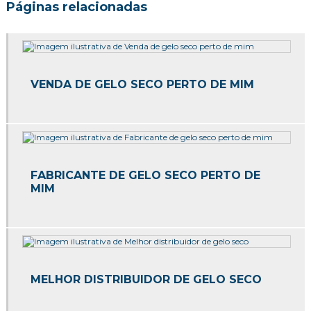
Gelo seco para eventos
Páginas relacionadas
Gelo seco para jateamento
Gelo seco para transporte
VENDA DE GELO SECO PERTO DE MIM
Gelo seco para transporte de alimentos
Gelo seco preço
Gelo seco preço sp
FABRICANTE DE GELO SECO PERTO DE
Gelo seco quanto custa
MIM
Gelo seco rice
Onde comprar gelo seco
Onde comprar gelo seco em sp
MELHOR DISTRIBUIDOR DE GELO SECO
Onde comprar gelo seco preço