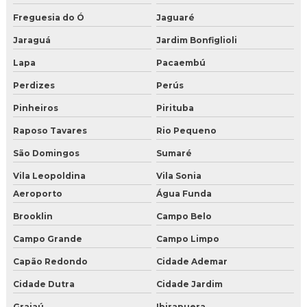
Distribuidor de gelo seco
Freguesia do Ó
Jaguaré
Fabrica de gelo seco em sao paulo
Jaraguá
Jardim Bonfiglioli
Gelo seco comprar preço
Lapa
Pacaembú
Perdizes
Perús
Gelo seco onde comprar
Pinheiros
Pirituba
Gelo seco onde comprar sp zona oeste
Raposo Tavares
Rio Pequeno
Gelo seco onde comprar sp zona sul
São Domingos
Sumaré
Gelo seco onde encontrar
Vila Leopoldina
Vila Sonia
Aeroporto
Água Funda
Gelo seco preço onde comprar
Brooklin
Campo Belo
Gelo seco valor
Campo Grande
Campo Limpo
Onde comprar gelo seco para drinks
Capão Redondo
Cidade Ademar
Cidade Dutra
Cidade Jardim
Onde encontrar gelo seco
Grajaú
Ibirapuera