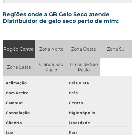
Quanto custa gelo seco em sp
Regiões onde a GB Gelo Seco atende
Venda de gelo seco
Distribuidor de gelo seco perto de mim:
Venda de gelo seco em sp
Gelo seco em cubos
Região Central
Zona Norte
Zona Oeste
Zona Sul
Gelo seco para drinks preço
Grande São
Litoral de São
Zona Leste
Distribuidora de gelo seco
Paulo
Paulo
Empresa de gelo seco
Aclimação
Bela Vista
Bom Retiro
Brás
Gelo seco
Cambuci
Centro
Gelo seco a venda
Consolação
Higienópolis
Gelo seco comprar sp
Glicério
Liberdade
Onde encontrar gelo seco em sp
Luz
Pari