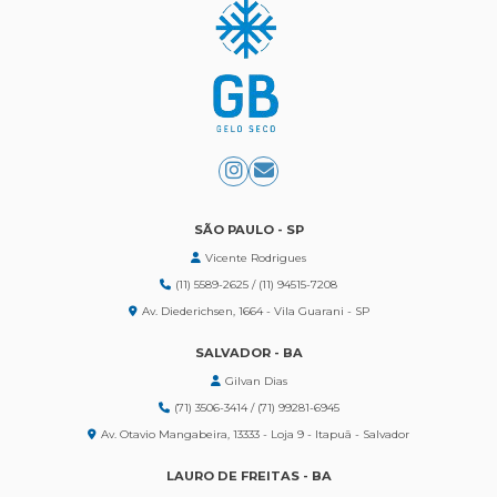
SÃO PAULO - SP
Vicente Rodrigues
(11) 5589-2625 / (11) 94515-7208
Av. Diederichsen, 1664 - Vila Guarani - SP
SALVADOR - BA
Gilvan Dias
(71) 3506-3414 / (71) 99281-6945
Av. Otavio Mangabeira, 13333 - Loja 9 - Itapuã - Salvador
LAURO DE FREITAS - BA