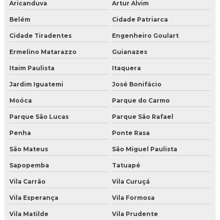
Aricanduva
Artur Alvim
Distribuidor de gelo seco em nuggets
Belém
Cidade Patriarca
Cidade Tiradentes
Engenheiro Goulart
Distribuidor de gelo seco em Salvador
Ermelino Matarazzo
Guianazes
Distribuidor de gelo seco em São Paulo
Itaim Paulista
Itaquera
Distribuidor de gelo seco para jateamento
Jardim Iguatemi
José Bonifácio
Distribuidor de gelo seco perto de mim
Moóca
Parque do Carmo
Parque São Lucas
Parque São Rafael
Distribuidora de gelo seco em BH
Penha
Ponte Rasa
Empresa de gelo seco em nuggets
São Mateus
São Miguel Paulista
Empresa de gelo seco em São Paulo
Sapopemba
Tatuapé
Fabricante de gelo seco perto de mim
Vila Carrão
Vila Curuçá
Vila Esperança
Vila Formosa
Fornecedor de gelo seco em nuggets
Vila Matilde
Vila Prudente