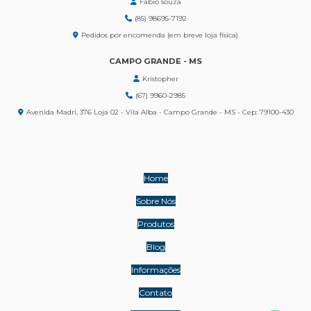
Fabio souza
(85) 98695-7192
Pedidos por encomenda (em breve loja física)
CAMPO GRANDE - MS
Kristopher
(67) 9960-2985
Avenida Madri, 376 Loja 02 - Vila Alba - Campo Grande - MS - Cep: 79100-430
Home
Sobre Nós
Produtos
Blog
Informações
Contato