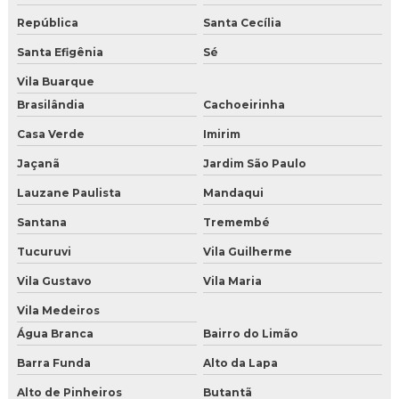
República
Santa Cecília
Gelo seco sp
Santa Efigênia
Sé
Gelo seco onde vende
Vila Buarque
Gelo seco onde comprar sp
Brasilândia
Cachoeirinha
Casa Verde
Imirim
Loja de gelo seco
Jaçanã
Jardim São Paulo
Comprar gelo seco
Lauzane Paulista
Mandaqui
Comprar gelo seco online
Santana
Tremembé
Tucuruvi
Vila Guilherme
Comprar gelo seco para drinks
Vila Gustavo
Vila Maria
Comprar gelo seco para festas
Vila Medeiros
Comprar gelo seco sao paulo
Água Branca
Bairro do Limão
Barra Funda
Alto da Lapa
Comprar gelo seco sp
Alto de Pinheiros
Butantã