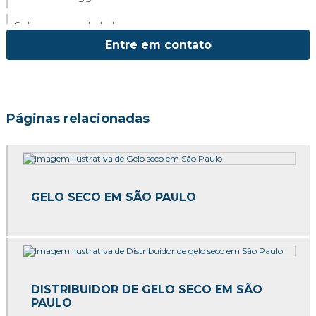
Gelo seco para balada
Entre em contato
Gelo seco para conservar alimentos
Gelo seco para drinks
Gelo seco para eventos
Páginas relacionadas
Gelo seco para jateamento
Gelo seco para transporte
GELO SECO EM SÃO PAULO
Gelo seco para transporte de alimentos
Gelo seco preço
Gelo seco preço sp
DISTRIBUIDOR DE GELO SECO EM SÃO
Gelo seco quanto custa
PAULO