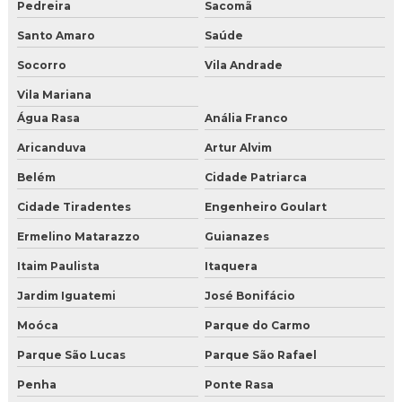
Pedreira
Sacomã
Distribuidor de gelo seco
Santo Amaro
Saúde
Distribuidor de gelo seco em BH
Socorro
Vila Andrade
Distribuidor de gelo seco em Campo Grande
Vila Mariana
Água Rasa
Anália Franco
Distribuidor de gelo seco em curitiba
Aricanduva
Artur Alvim
Distribuidor de gelo seco em nuggets
Belém
Cidade Patriarca
Cidade Tiradentes
Engenheiro Goulart
Distribuidor de gelo seco em Salvador
Ermelino Matarazzo
Guianazes
Distribuidor de gelo seco em São Paulo
Itaim Paulista
Itaquera
Distribuidor de gelo seco para jateamento
Jardim Iguatemi
José Bonifácio
Distribuidor de gelo seco perto de mim
Moóca
Parque do Carmo
Parque São Lucas
Parque São Rafael
Distribuidora de gelo seco em BH
Penha
Ponte Rasa
Empresa de gelo seco em nuggets