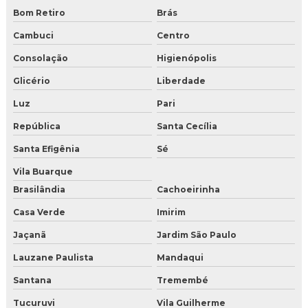
Bom Retiro
Brás
Gelo seco
Cambuci
Centro
Gelo seco a venda
Consolação
Higienópolis
Gelo seco comprar sp
Glicério
Liberdade
Onde encontrar gelo seco em sp
Luz
Pari
República
Santa Cecília
Gelo seco sp
Santa Efigênia
Sé
Gelo seco onde vende
Vila Buarque
Gelo seco onde comprar sp
Brasilândia
Cachoeirinha
Casa Verde
Imirim
Loja de gelo seco
Jaçanã
Jardim São Paulo
Comprar gelo seco
Lauzane Paulista
Mandaqui
Comprar gelo seco online
Santana
Tremembé
Tucuruvi
Vila Guilherme
Comprar gelo seco para drinks