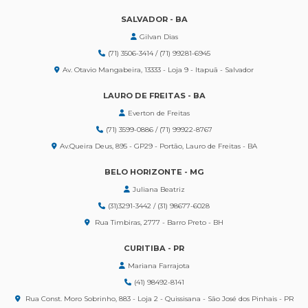
SALVADOR - BA
Gilvan Dias
(71) 3506-3414 / (71) 99281-6945
Av. Otavio Mangabeira, 13333 - Loja 9 - Itapuã - Salvador
LAURO DE FREITAS - BA
Everton de Freitas
(71) 3599-0886 / (71) 99922-8767
Av.Queira Deus, 895 - GP29 - Portão, Lauro de Freitas - BA
BELO HORIZONTE - MG
Juliana Beatriz
(31)3291-3442 / (31) 98677-6028
Rua Timbiras, 2777 - Barro Preto - BH
CURITIBA - PR
Mariana Farrajota
(41) 98492-8141
Rua Const. Moro Sobrinho, 883 - Loja 2 - Quissisana - São José dos Pinhais - PR