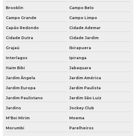
Gelo seco preço onde comprar
Brooklin
Campo Belo
Gelo seco valor
Campo Grande
Campo Limpo
Onde comprar gelo seco para drinks
Capão Redondo
Cidade Ademar
Cidade Dutra
Cidade Jardim
Onde encontrar gelo seco
Grajaú
Ibirapuera
Onde vende gelo seco
Interlagos
Ipiranga
Valor de gelo seco
Itaim Bibi
Jabaquara
Jardim Ângela
Jardim América
Venda de gelo seco em sao paulo
Jardim Europa
Jardim Paulista
Gelo seco para comprar
Jardim Paulistano
Jardim São Luiz
Onde encontrar gelo seco e quanto custa
Jardins
Jockey Club
Vender gelo seco
M'Boi Mirim
Moema
Morumbi
Parelheiros
Comprar gelo seco para jateamento