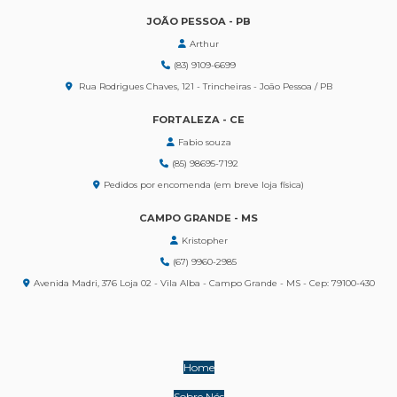
JOÃO PESSOA - PB
Arthur
(83) 9109-6699
Rua Rodrigues Chaves, 121 - Trincheiras - João Pessoa / PB
FORTALEZA - CE
Fabio souza
(85) 98695-7192
Pedidos por encomenda (em breve loja física)
CAMPO GRANDE - MS
Kristopher
(67) 9960-2985
Avenida Madri, 376 Loja 02 - Vila Alba - Campo Grande - MS - Cep: 79100-430
Home
Sobre Nós