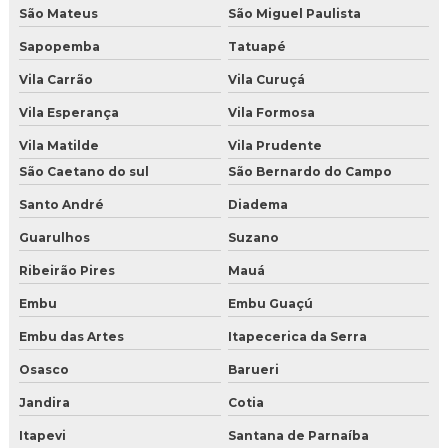
São Mateus
São Miguel Paulista
Empresa de gelo seco em São Paulo
Sapopemba
Tatuapé
Fabricante de gelo seco perto de mim
Vila Carrão
Vila Curuçá
Vila Esperança
Vila Formosa
Fornecedor de gelo seco em nuggets
Vila Matilde
Vila Prudente
Fornecedor de gelo seco em Salvador
São Caetano do sul
São Bernardo do Campo
Gelo seco atacado
Santo André
Diadema
Guarulhos
Suzano
Gelo seco em BH
Ribeirão Pires
Mauá
Gelo seco em fortaleza
Embu
Embu Guaçú
Gelo seco em Salvador
Embu das Artes
Itapecerica da Serra
Osasco
Barueri
Gelo seco em São Paulo
Jandira
Cotia
Gelo seco nuggets para alimentos
Itapevi
Santana de Parnaíba