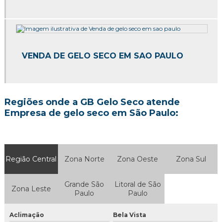
Gelo seco rice
Onde comprar gelo seco
Onde comprar gelo seco em sp
VENDA DE GELO SECO EM SAO PAULO
Onde comprar gelo seco preço
Quanto custa gelo seco em sp
Regiões onde a GB Gelo Seco atende
Venda de gelo seco
Empresa de gelo seco em São Paulo:
Venda de gelo seco em sp
Gelo seco em cubos
Região Central
Zona Norte
Zona Oeste
Zona Sul
Gelo seco para drinks preço
Grande São
Litoral de São
Zona Leste
Distribuidora de gelo seco
Paulo
Paulo
Empresa de gelo seco
Aclimação
Bela Vista