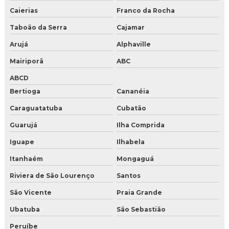
Gelo seco onde comprar preço
Caierias
Franco da Rocha
Gelo seco para drink
Taboão da Serra
Cajamar
Arujá
Alphaville
Gelo seco para drinks comprar
Mairiporã
ABC
Gelo seco para festa
ABCD
Gelo seco para laboratório
Bertioga
Cananéia
Caraguatatuba
Cubatão
Gelo seco para transporte de produtos perecíveis
Guarujá
Ilha Comprida
Gelo seco pellets
Iguape
Ilhabela
Melhor distribuidor de gelo seco
Itanhaém
Mongaguá
Venda de gelo seco perto de mim
Riviera de São Lourenço
Santos
São Vicente
Praia Grande
Ubatuba
São Sebastião
Peruíbe