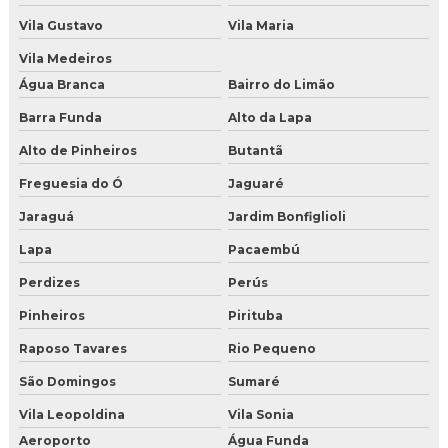
Vila Gustavo
Vila Maria
Comprar gelo seco para festas
Vila Medeiros
Comprar gelo seco sao paulo
Água Branca
Bairro do Limão
Barra Funda
Alto da Lapa
Comprar gelo seco sp
Alto de Pinheiros
Butantã
Distribuidor de gelo seco
Freguesia do Ó
Jaguaré
Fabrica de gelo seco em sao paulo
Jaraguá
Jardim Bonfiglioli
Gelo seco comprar preço
Lapa
Pacaembú
Perdizes
Perús
Gelo seco onde comprar
Pinheiros
Pirituba
Gelo seco onde comprar sp zona oeste
Raposo Tavares
Rio Pequeno
Gelo seco onde comprar sp zona sul
São Domingos
Sumaré
Gelo seco onde encontrar
Vila Leopoldina
Vila Sonia
Aeroporto
Água Funda